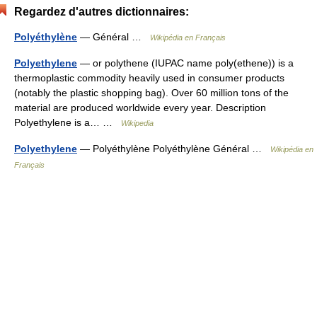
Regardez d'autres dictionnaires:
Polyéthylène
— Général …
Wikipédia en Français
Polyethylene
— or polythene (IUPAC name poly(ethene)) is a
thermoplastic commodity heavily used in consumer products
(notably the plastic shopping bag). Over 60 million tons of the
material are produced worldwide every year. Description
Polyethylene is a… …
Wikipedia
Polyethylene
— Polyéthylène Polyéthylène Général …
Wikipédia en
Français