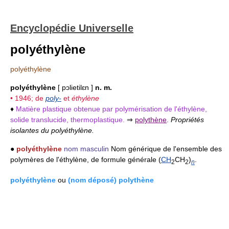
Encyclopédie Universelle
polyéthylène
polyéthylène
polyéthylène
[ pɔlietilɛn ]
n. m.
• 1946; de
poly-
et
éthylène
♦
Matière plastique obtenue par polymérisation de l'éthylène,
solide translucide, thermoplastique.
⇒
polythène
.
Propriétés
isolantes du polyéthylène.
●
polyéthylène
nom masculin
Nom générique de l'ensemble des
polymères de l'éthylène, de formule générale (
CH
CH
)
.
2
2
n
polyéthylène
ou
(nom déposé) polythène