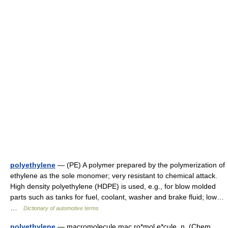
polyethylene
— (PE) A polymer prepared by the polymerization of
ethylene as the sole monomer; very resistant to chemical attack.
High density polyethylene (HDPE) is used, e.g., for blow molded
parts such as tanks for fuel, coolant, washer and brake fluid; low…
…
Dictionary of automotive terms
polyethylene
— macromolecule mac ro*mol e*cule, n. (Chem.,