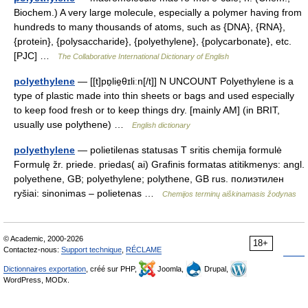
Biochem.) A very large molecule, especially a polymer having from
hundreds to many thousands of atoms, such as {DNA}, {RNA},
{protein}, {polysaccharide}, {polyethylene}, {polycarbonate}, etc.
[PJC] …
The Collaborative International Dictionary of English
polyethylene
— [[t]pɒ̱lie̱θɪliːn[/t]] N UNCOUNT Polyethylene is a
type of plastic made into thin sheets or bags and used especially
to keep food fresh or to keep things dry. [mainly AM] (in BRIT,
usually use polythene) …
English dictionary
polyethylene
— polietilenas statusas T sritis chemija formulė
Formulę žr. priede. priedas( ai) Grafinis formatas atitikmenys: angl.
polyethene, GB; polyethylene; polythene, GB rus. полиэтилен
ryšiai: sinonimas – polietenas …
Chemijos terminų aiškinamasis žodynas
© Academic, 2000-2026
18+
Contactez-nous:
Support technique
,
RÉCLAME
Dictionnaires exportation
, créé sur PHP,
Joomla,
Drupal,
WordPress, MODx.