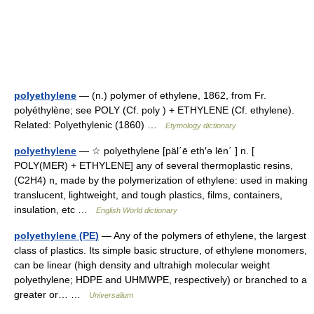
polyethylene
— (n.) polymer of ethylene, 1862, from Fr.
polyéthylène; see POLY (Cf. poly ) + ETHYLENE (Cf. ethylene).
Related: Polyethylenic (1860) …
Etymology dictionary
polyethylene
— ☆ polyethylene [päl΄ē eth′ə lēn΄ ] n. [
POLY(MER) + ETHYLENE] any of several thermoplastic resins,
(C2H4) n, made by the polymerization of ethylene: used in making
translucent, lightweight, and tough plastics, films, containers,
insulation, etc …
English World dictionary
polyethylene (PE)
— Any of the polymers of ethylene, the largest
class of plastics. Its simple basic structure, of ethylene monomers,
can be linear (high density and ultrahigh molecular weight
polyethylene; HDPE and UHMWPE, respectively) or branched to a
greater or… …
Universalium