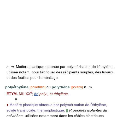
n.
m.
Matière plastique obtenue par polymérisation de l'éthylène,
utilisée notam. pour fabriquer des récipients souples, des tuyaux
et des feuilles pour l'emballage.
polyéthylène
[pɔlietilɛn]
ou
polythène
[pɔlitɛn]
n. m.
e
ÉTYM.
Mil. XX
;
de
poly-,
et
éthylène.
❖
♦
Matière plastique obtenue par polymérisation de l'éthylène,
solide translucide, thermoplastique.
||
Propriétés isolantes du
polythène,
utilisées notamment dans les câbles électriques.