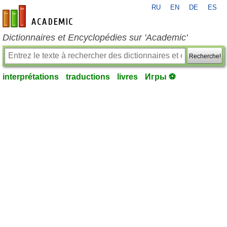
RU
EN
DE
ES
fr-academic.com
Dictionnaires et Encyclopédies sur 'Academic'
Recherche!
interprétations
traductions
livres
Игры ⚽