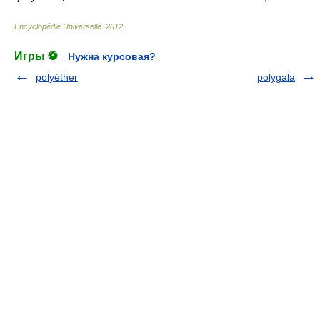
Encyclopédie Universelle
.
2012
.
Игры ⚽
Нужна курсовая?
polyéther
polygala